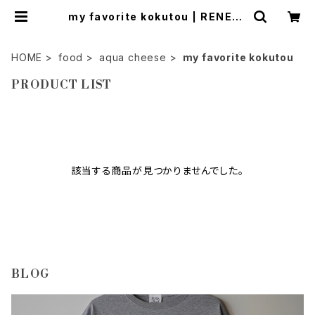
my favorite kokutou | RENEMI
A
HOME
food
aqua cheese
my favorite kokutou
PRODUCT LIST
該当する商品が見つかりませんでした。
BLOG