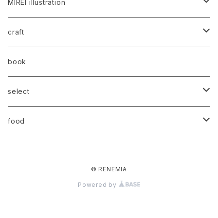
MIREI illustration
t-shirts
craft
objet
西石垣友里子
book
art
與那覇朝大
select
stationery
REAL PLANTS
food
aqua cheese
© RENEMIA
my favorite kokutou
my favorite kokutou
Powered by