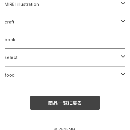
MIREI illustration
t-shirts
craft
objet
西石垣友里子
book
art
與那覇朝大
select
stationery
REAL PLANTS
food
aqua cheese
商品一覧に戻る
my favorite kokutou
my favorite kokutou
© RENEMIA